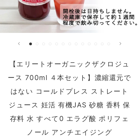
す
る
【エリートオーガニックザクロジュ
ース 700ml ４本セット】濃縮還元で
はない コールドプレス ストレート
ジュース 妊活 有機JAS 砂糖 香料 保
存料 水 すべて0 エラグ酸 ポリフェ
ノール アンチエイジング