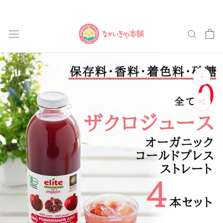
ス
キ
ッ
プ
し
て
コ
ン
テ
ン
ツ
に
移
動