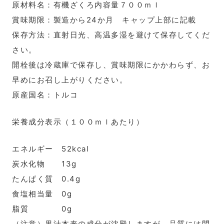
原材料名：有機ざくろ内容量７００ｍｌ
賞味期限：製造から24か月
キャップ上部に記載
保存方法：直射日光、高温多湿を避けて保存してくだ
さい。
開栓後は冷蔵庫で保存し、賞味期限にかかわらず、お
早めにお召し上がりください。
原産国名：トルコ
栄養成分表示（１００ｍｌあたり）
エネルギー 52kcal
炭水化物 13g
たんぱく質 0.4g
食塩相当量 0g
脂質 0g
（注意）果汁本来の成分が沈殿しますが、品質には問