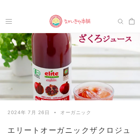
ス
キ
ッ
プ
し
て
コ
ン
テ
ン
ツ
2024年 7月 26日
オーガニック
に
移
エリートオーガニックザクロジュ
動